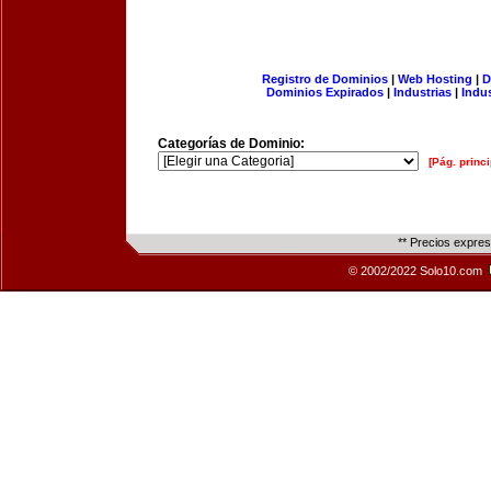
Registro de Dominios
|
Web Hosting
|
D
Dominios Expirados
|
Industrias
|
Indu
Categorías de Dominio:
[Pág. princi
** Precios expre
© 2002/2022 Solo10.com