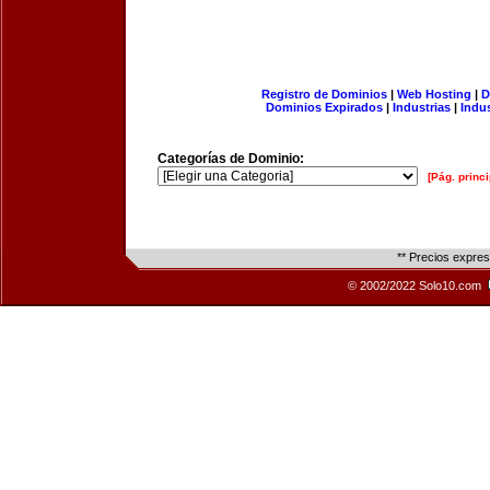
Registro de Dominios
|
Web Hosting
|
D
Dominios Expirados
|
Industrias
|
Indu
Categorías de Dominio:
[Pág. princi
** Precios expre
© 2002/2022 Solo10.com