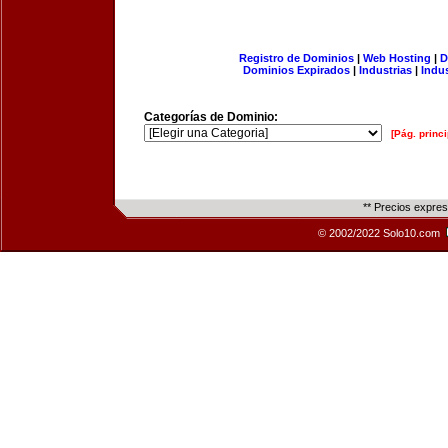
Registro de Dominios
|
Web Hosting
|
D
Dominios Expirados
|
Industrias
|
Indu
Categorías de Dominio:
[Pág. princi
** Precios expre
© 2002/2022 Solo10.com