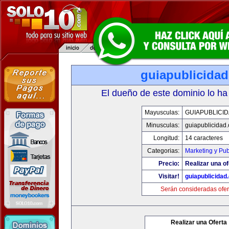
guiapublicida
El dueño de este dominio lo ha
Mayusculas:
GUIAPUBLICI
Minusculas:
guiapublicidad
Longitud:
14 caracteres
Categorias:
Marketing y Pub
Precio:
Realizar una of
Visitar!
guiapublicidad
Serán consideradas ofer
Realizar una Oferta