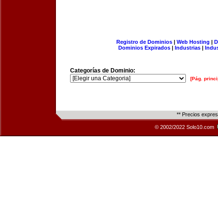
Registro de Dominios
|
Web Hosting
|
D
Dominios Expirados
|
Industrias
|
Indu
Categorías de Dominio:
[Pág. princi
** Precios expre
© 2002/2022 Solo10.com