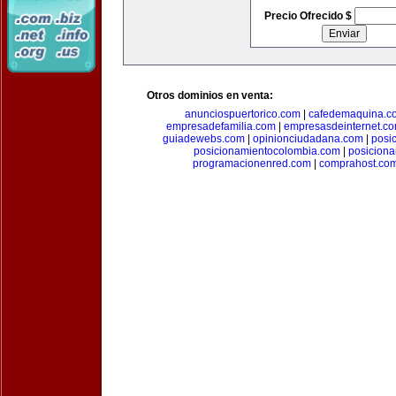
Precio Ofrecido $
Otros dominios en venta:
anunciospuertorico.com
|
cafedemaquina.c
empresadefamilia.com
|
empresasdeinternet.c
guiadewebs.com
|
opinionciudadana.com
|
posi
posicionamientocolombia.com
|
posicion
programacionenred.com
|
comprahost.co