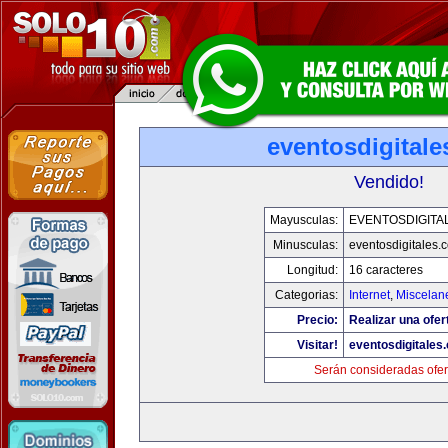
eventosdigital
Vendido!
Mayusculas:
EVENTOSDIGITA
Minusculas:
eventosdigitales.
Longitud:
16 caracteres
Categorias:
Internet
,
Miscelane
Precio:
Realizar una ofer
Visitar!
eventosdigitales
Serán consideradas ofer