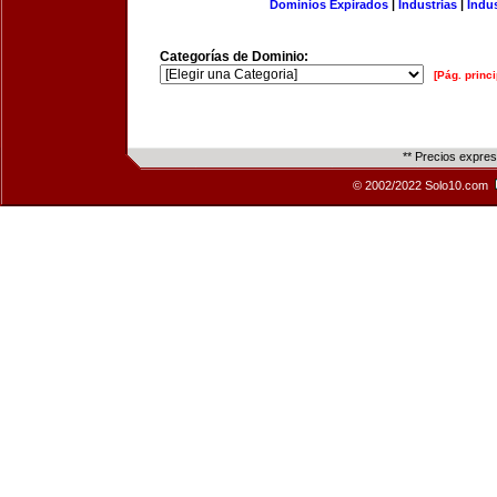
Dominios Expirados
|
Industrias
|
Indu
Categorías de Dominio:
[Pág. princi
** Precios expre
© 2002/2022 Solo10.com