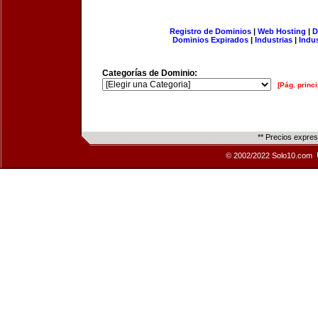
Registro de Dominios
|
Web Hosting
|
D
Dominios Expirados
|
Industrias
|
Indu
Categorías de Dominio:
[Pág. princi
** Precios expre
© 2002/2022 Solo10.com