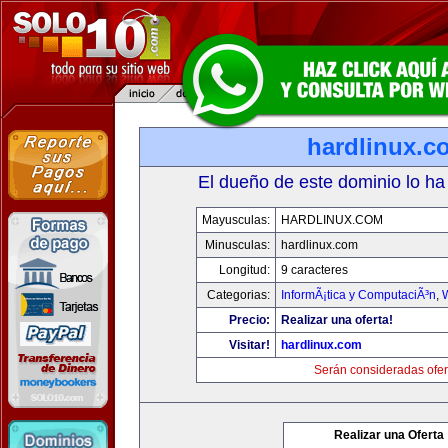
hardlinux.c
El dueño de este dominio lo ha
Mayusculas:
HARDLINUX.COM
Minusculas:
hardlinux.com
Longitud:
9 caracteres
Categorias:
InformÃ¡tica y ComputaciÃ³n
,
Precio:
Realizar una oferta!
Visitar!
hardlinux.com
Serán consideradas ofer
Realizar una Oferta