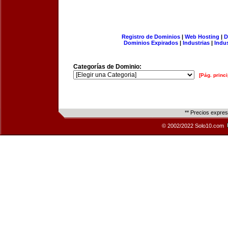
Registro de Dominios
|
Web Hosting
|
D
Dominios Expirados
|
Industrias
|
Indu
Categorías de Dominio:
[Pág. princi
** Precios expre
© 2002/2022 Solo10.com