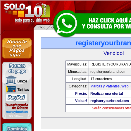
registeryourbra
Vendido!
Mayusculas:
REGISTERYOURBRAND
Minusculas:
registeryourbrand.com
Longitud:
17 caracteres
Categorias:
Marcas y Patentes
,
Web H
Precio:
Realizar una oferta!
Visitar!
registeryourbrand.com
Serán consideradas ofer