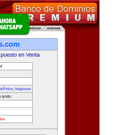
is.com
 puesto en Venta
M
trÃ³nico
,
Negocios
 gratis
tas