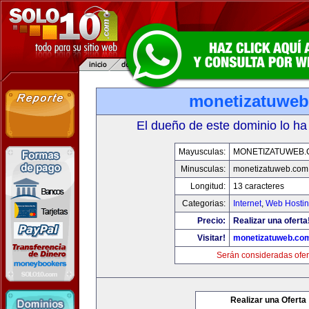
monetizatuwe
El dueño de este dominio lo ha
Mayusculas:
MONETIZATUWEB
Minusculas:
monetizatuweb.com
Longitud:
13 caracteres
Categorias:
Internet
,
Web Hostin
Precio:
Realizar una oferta
Visitar!
monetizatuweb.co
Serán consideradas ofer
Realizar una Oferta