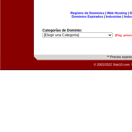
Registro de Dominios
|
Web Hosting
|
D
Dominios Expirados
|
Industrias
|
Indu
Categorías de Dominio:
[Pág. princi
** Precios expre
© 2002/2022 Solo10.com