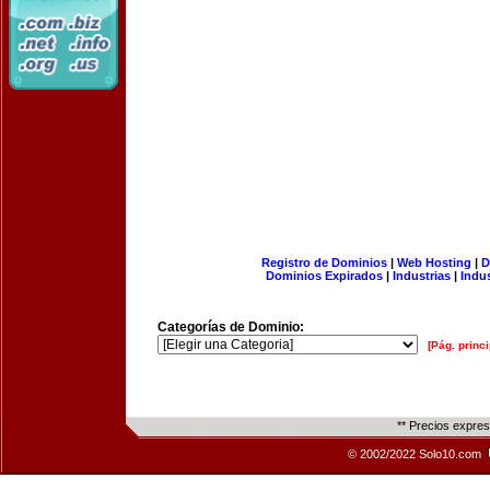
Registro de Dominios
|
Web Hosting
|
D
Dominios Expirados
|
Industrias
|
Indu
Categorías de Dominio:
[Pág. princi
** Precios expre
© 2002/2022 Solo10.com